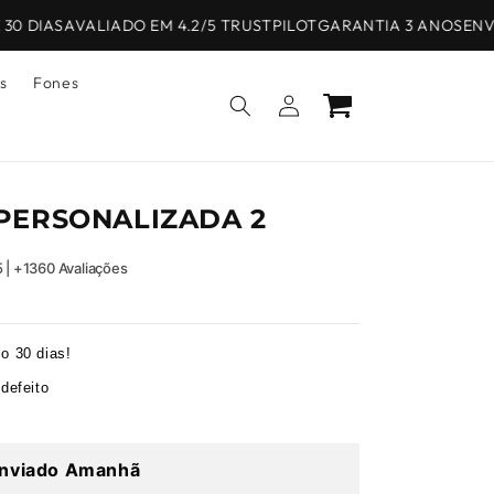
0 DIAS
AVALIADO EM 4.2/5 TRUSTPILOT
GARANTIA 3 ANOS
ENVIO
s
Fones
Iniciar
Carrinho
sessão
PERSONALIZADA 2
5 | +1360 Avaliações
o 30 dias!
defeito
nviado Amanhã