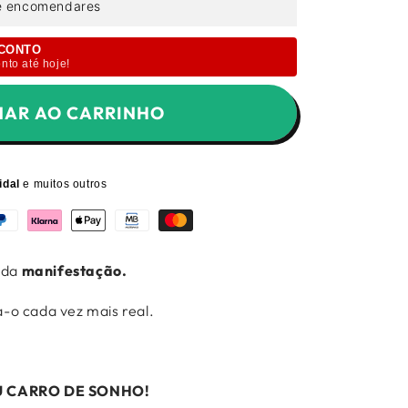
e encomendares
SCONTO
nto até hoje!
NAR AO CARRINHO
idal
e muitos outros
 da
manifestação.
-o cada vez mais real.
U CARRO DE SONHO!