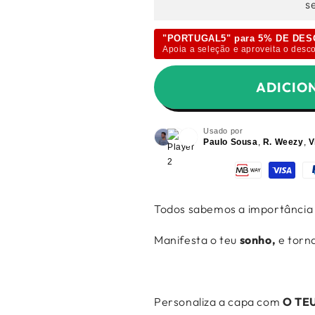
Ã
s
"PORTUGAL5" para 5% DE DE
Apoia a seleção e aproveita o desco
ADICIO
Usado por
Paulo Sousa
,
R. Weezy
,
V
Todos sabemos a importância
Manifesta o teu
sonho,
e torna
Personaliza a capa com
O TE