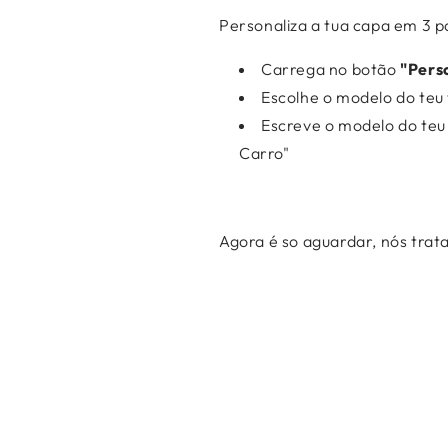


Personaliza a tua capa em 3 p
Carrega no botão
"Pers
Escolhe o modelo do teu
Escreve o modelo do teu
Carro"
Agora é so aguardar, nós trat
, posso devolver e obter reembolso?
enho alguma garantia?