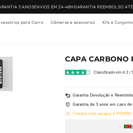
ANTIA 3 ANOS
ENVIOS EM 24-48H
GARANTIA REEMBOLSO ATÉ 3
cessórios para Carro
Câmeras e acessórios
Kits e Conjunto
CAPA CARBONO 
Classificado em 4.2 / 
Garantia Devolução e Reembols
Garantia de 3 anos em caso de 
🎁
Compra com amigos e POUPA!
E