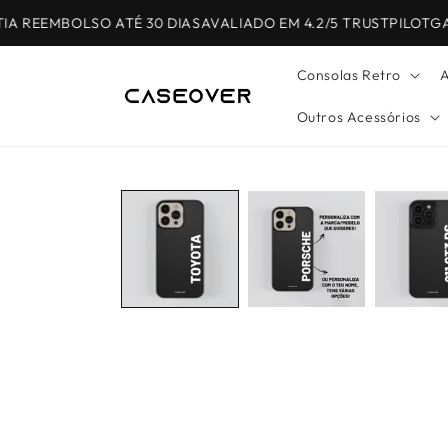
Saltar
para o
 REEMBOLSO ATÉ 30 DIAS
AVALIADO EM 4.2/5 TRUSTPILOT
GAR
conteúdo
Consolas Retro
A
Outros Acessórios
Saltar para
a
informação
do produto