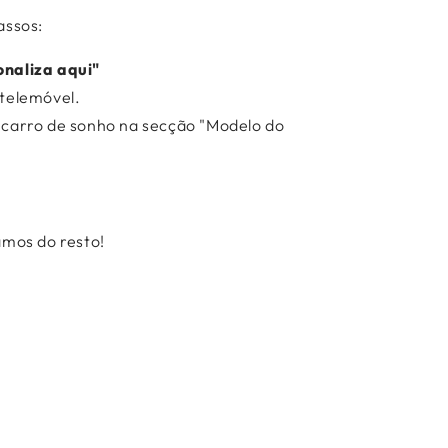
Γ
assos:
onaliza aqui"
 telemóvel.
 carro de sonho na secção "Modelo do
amos do resto!