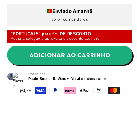
Enviado Amanhã
se encomendares
"PORTUGAL5" para 5% DE DESCONTO
Apoia a seleção e aproveita o desconto até hoje!
ADICIONAR AO CARRINHO
Usado por
Paulo Sousa
,
R. Weezy
,
Vidal
e muitos outros