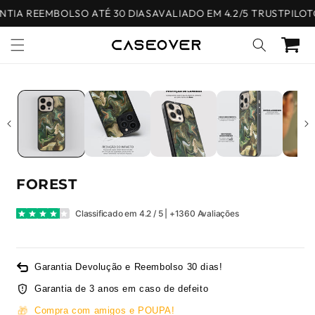
Saltar
TIA REEMBOLSO ATÉ 30 DIAS
AVALIADO EM 4.2/5 TRUSTPILOT
G
para o
conteúdo
Carrinho
Saltar para
a
informação
do produto
FOREST
Classificado em 4.2 / 5 | +1360 Avaliações
Garantia Devolução e Reembolso 30 dias!
Garantia de 3 anos em caso de defeito
🎁
Compra com amigos e POUPA!