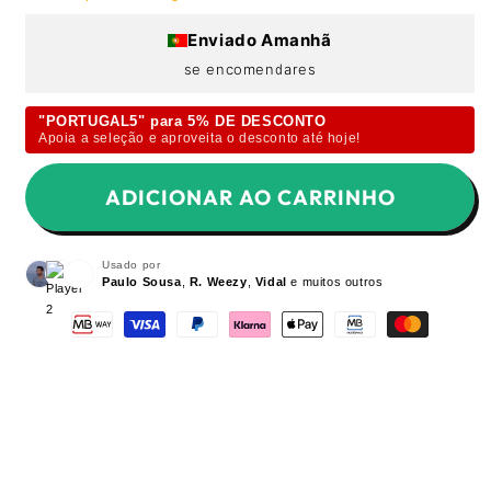
Enviado Amanhã
se encomendares
"PORTUGAL5" para 5% DE DESCONTO
Apoia a seleção e aproveita o desconto até hoje!
ADICIONAR AO CARRINHO
Usado por
Paulo Sousa
,
R. Weezy
,
Vidal
e muitos outros