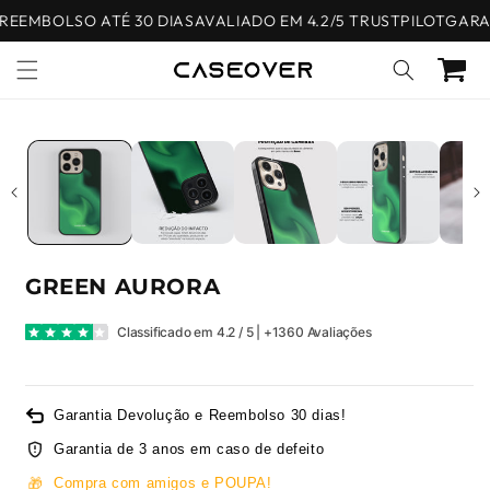
Saltar
EEMBOLSO ATÉ 30 DIAS
AVALIADO EM 4.2/5 TRUSTPILOT
GARAN
para o
conteúdo
Carrinho
Saltar para
a
informação
do produto
GREEN AURORA
Classificado em 4.2 / 5 | +1360 Avaliações
Garantia Devolução e Reembolso 30 dias!
Garantia de 3 anos em caso de defeito
🎁
Compra com amigos e POUPA!