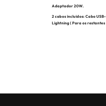
Adaptador 20W.
2 cabos incluidos: Cabo USB-
Lightning ( Para os restante
, posso devolver e obter reembolso?
enho alguma garantia?