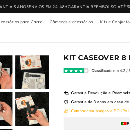
TIA 3 ANOS
ENVIOS EM 24-48H
GARANTIA REEMBOLSO ATÉ 30 D
cessórios para Carro
Câmeras e acessórios
Kits e Conjunto
KIT CASEOVER 8 
Classificado em 4.2 / 
Garantia Devolução e Reembols
Garantia de 3 anos em caso de 
🎁
Compra com amigos e POUPA!
E