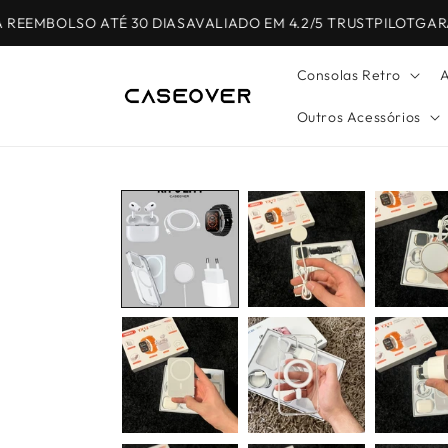
Saltar
para o
EEMBOLSO ATÉ 30 DIAS
AVALIADO EM 4.2/5 TRUSTPILOT
GARAN
conteúdo
Consolas Retro
A
Outros Acessórios
Saltar para
a
informação
do produto