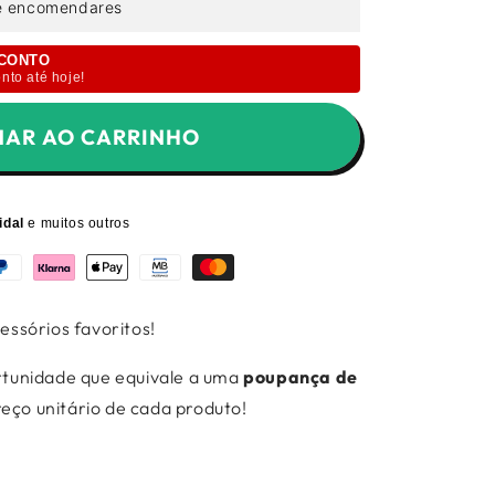
e encomendares
SCONTO
nto até hoje!
NAR AO CARRINHO
idal
e muitos outros
essórios favoritos!
rtunidade que equivale a uma
poupança de
ço unitário de cada produto!