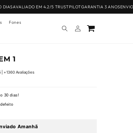
IAS
AVALIADO EM 4.2/5 TRUSTPILOT
GARANTIA 3 ANOS
ENVIOS 
s
Fones
Iniciar
Carrinho
sessão
EM 1
5 | +1360 Avaliações
o 30 dias!
defeito
nviado Amanhã