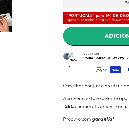
Ã
s
"PORTUGAL5" para 5% DE DE
Apoia a seleção e aproveita o desco
ADICIO
Usado por
Paulo Sousa
,
R. Weezy
,
V
O melhor conjunto dos teus ac
Aproveita esta excelente opo
125
€
comparativamente ao pre
Produto com
garantia!