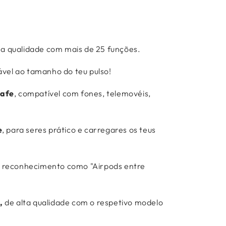
Γ
ima qualidade com mais de 25 funções.
ável ao tamanho do teu pulso!
safe
, compatível com fones, telemovéis,
e
, para seres prático e carregares os teus
e reconhecimento como "Airpods entre
,
de alta qualidade com o respetivo modelo