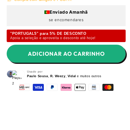
Enviado Amanhã
se encomendares
"PORTUGAL5" para 5% DE DESCONTO
Apoia a seleção e aproveita o desconto até hoje!
ADICIONAR AO CARRINHO
Usado por
Paulo Sousa
,
R. Weezy
,
Vidal
e muitos outros
Envio
Se não gostar, posso devolver e obter
reembolso?