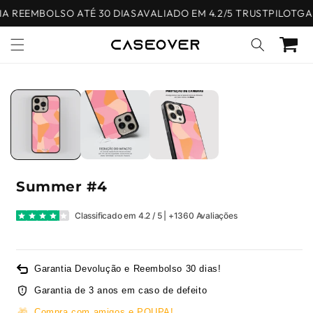
Saltar
 REEMBOLSO ATÉ 30 DIAS
AVALIADO EM 4.2/5 TRUSTPILOT
GAR
para o
conteúdo
Carrinho
Saltar para
a
informação
do produto
Summer #4
Classificado em 4.2 / 5 | +1360 Avaliações
Garantia Devolução e Reembolso 30 dias!
Garantia de 3 anos em caso de defeito
🎁
Compra com amigos e POUPA!