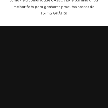
Junta-te à comunidade CASEOVER e partilha a tua
melhor foto para ganhares produtos nossos de
forma GRÁTIS!
Políticas de Privacidade
Termos e condições
Cookies
About us
Contact us
Livro de Reclamações
Envios e Devoluções.